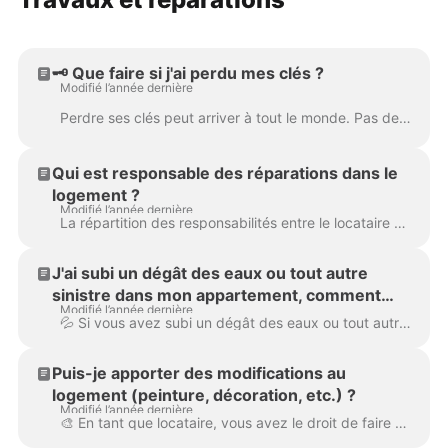
🗝️ Que faire si j'ai perdu mes clés ?
Modifié l’année dernière
Perdre ses clés peut arriver à tout le monde. Pas de panique, voici les étapes à suivre pour réagir rapidement et efficacement. Avant de paniquer, pre...
Qui est responsable des réparations dans le
logement ?
Modifié l’année dernière
La répartition des responsabilités entre le locataire et le propriétaire dépend de la nature des réparations. Voici un aperçu : À la charge du locatai...
J'ai subi un dégât des eaux ou tout autre
sinistre dans mon appartement, comment
Modifié l’année dernière
faire ?
💦 Si vous avez subi un dégât des eaux ou tout autre sinistre, voici les étapes à suivre pour résoudre la situation : Dans un premier temps, contac...
Puis-je apporter des modifications au
logement (peinture, décoration, etc.) ?
Modifié l’année dernière
🎨 En tant que locataire, vous avez le droit de faire des aménagements temporaires et de la décoration , mais il y a quelques points à considérer pou...